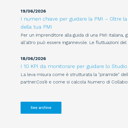
19
/
06
/
2026
I numeri chiave per guidare la PMI – Oltre la 
della tua PMI
Per un imprenditore alla guida di una PMI italiana, 
all'altro può essere ingannevole. Le fluttuazioni del
18
/
06
/
2026
I 10 KPI da monitorare per guidare lo Studio
La leva misura come è strutturata la "piramide" dell
partner.Cos’è e come si calcola Numero di Collabora
See archive
21
/
07
/
2026
21 Luglio - Dichiarazioni: versamento saldo