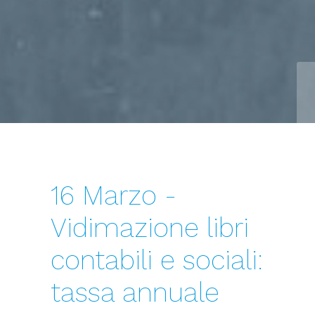
16 Marzo -
Vidimazione libri
contabili e sociali:
tassa annuale