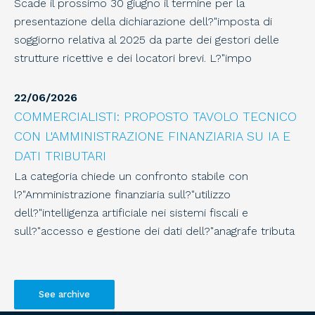
Scade il prossimo 30 giugno il termine per la
21 Luglio - Dichiarazioni soggetti Isa:
presentazione della dichiarazione dell?"imposta di
versamento saldo 2025 e primo acconto 2026
soggiorno relativa al 2025 da parte dei gestori delle
Entro questo termine:- i soggetti che esercitano attività
strutture ricettive e dei locatori brevi. L?"impo
economiche per le quali sono stati approvati gli indici
sintetici di affidabilità fiscale, o che presentano cause
22
/
06
/
2026
di esclusione dagli stessi,
COMMERCIALISTI: PROPOSTO TAVOLO TECNICO
CON L'AMMINISTRAZIONE FINANZIARIA SU IA E
20
/
07
/
2026
DATI TRIBUTARI
20 Luglio - Dirigenti industria e piccola industria:
La categoria chiede un confronto stabile con
versamento contributi trimestre precedente
l?"Amministrazione finanziaria sull?"utilizzo
(Previndai e Previndapi)
dell?"intelligenza artificiale nei sistemi fiscali e
Termine ultimo per il versamento dei contributi
sull?"accesso e gestione dei dati dell?"anagrafe tributa
previdenziali integrativi a favore dei dirigenti di aziende
industriali relativi alle retribuzioni maturate nel
trimestre precedente.
See archive