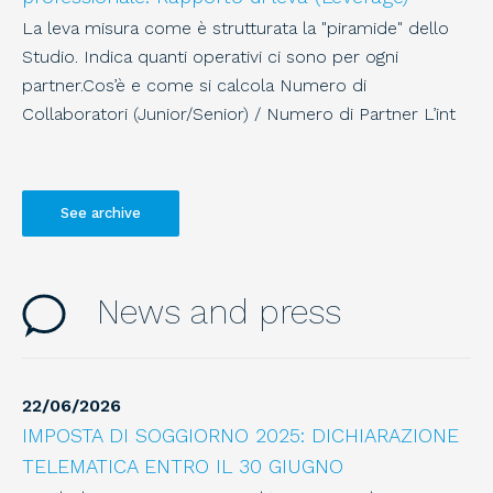
La leva misura come è strutturata la "piramide" dello
Studio. Indica quanti operativi ci sono per ogni
partner.Cos’è e come si calcola Numero di
Collaboratori (Junior/Senior) / Numero di Partner L’int
See archive
21
/
07
/
2026
21 Luglio - Dichiarazioni: versamento saldo 2025
News and press
e primo acconto 2026
Entro questo termine i contribuenti tenuti ad
effettuare i versamenti risultanti dalle dichiarazioni dei
redditi annuali delle persone fisiche, delle società di
22
/
06
/
2026
persone e degli enti ad esse equiparati
IMPOSTA DI SOGGIORNO 2025: DICHIARAZIONE
TELEMATICA ENTRO IL 30 GIUGNO
21
/
07
/
2026