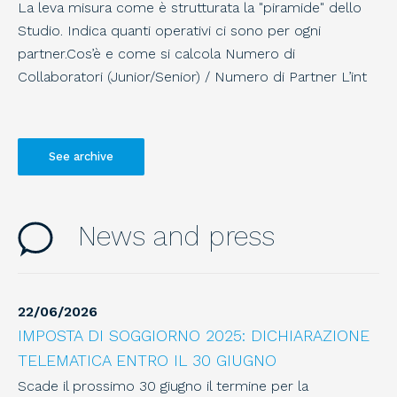
La leva misura come è strutturata la "piramide" dello
Studio. Indica quanti operativi ci sono per ogni
partner.Cos’è e come si calcola Numero di
Collaboratori (Junior/Senior) / Numero di Partner L’int
See archive
21
/
07
/
2026
21 Luglio - Dichiarazioni: versamento saldo 2025
News and press
e primo acconto 2026
Entro questo termine i contribuenti tenuti ad
effettuare i versamenti risultanti dalle dichiarazioni dei
redditi annuali delle persone fisiche, delle società di
22
/
06
/
2026
persone e degli enti ad esse equiparati
IMPOSTA DI SOGGIORNO 2025: DICHIARAZIONE
TELEMATICA ENTRO IL 30 GIUGNO
21
/
07
/
2026
Scade il prossimo 30 giugno il termine per la